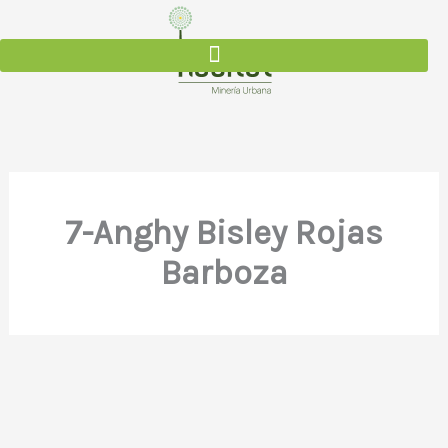
Ir
al
contenido
7-Anghy Bisley Rojas
Barboza